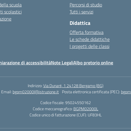
della scuola
Percorsi di studio
 scolastici
Tutti i servizi
azione
Didattica
Offerta formativa
Le schede didattiche
I progetti delle classi
hiarazione di accessibilità
Note Legali
Albo pretorio online
Indirizzo:
Via Dunant, 1 24128 Bergamo (BG)
Email:
bgpm02000l@istruzione.it
Posta elettronica certificata (PEC):
bgpm0
Codice fiscale: 95024550162
Codice meccanografico:
BGPM02000L
Codice unico di fatturazione (CUF): UF83HL