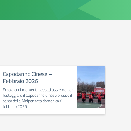
Capodanno Cinese –
Il “F
Febbraio 2026
un p
Berg
Ecco alcuni momenti passati assieme per
festeggiare il Capodanno Cinese presso il
Sfilata
parco della Malpensata domenica 8
tradizi
febbraio 2026