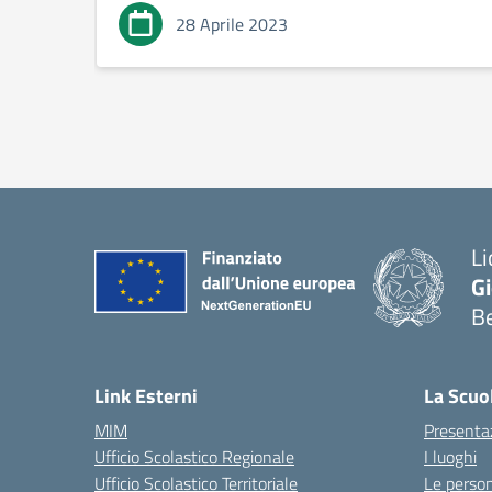
28 Aprile 2023
Li
G
B
— 
Link Esterni
La Scuo
MIM
Presenta
Ufficio Scolastico Regionale
I luoghi
Ufficio Scolastico Territoriale
Le perso