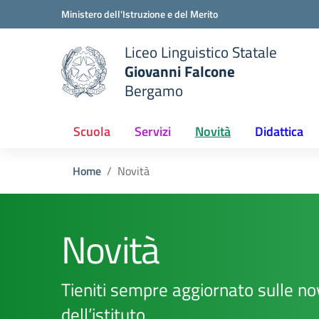
Vai ai contenuti
Vai al menu di navigazione
Vai al footer
Ministero dell'Istruzione e del Merito
Liceo Linguistico Statale
Giovanni Falcone
Bergamo
e della scuola
— Visita la pagina iniziale del
Scuola
Servizi
Novità
Didattica
Home
Novità
Novità
Tieniti sempre aggiornato sulle no
dell’istituto