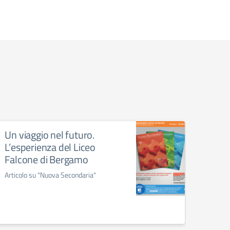
Un viaggio nel futuro.
Camp
L’esperienza del Liceo
Ling
Falcone di Bergamo
Uno nos
campi
Articolo su "Nuova Secondaria"