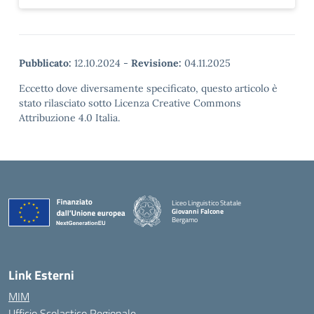
Pubblicato:
12.10.2024
-
Revisione:
04.11.2025
Eccetto dove diversamente specificato, questo articolo è
stato rilasciato sotto Licenza Creative Commons
Attribuzione 4.0 Italia.
Liceo Linguistico Statale
Giovanni Falcone
Bergamo
— Visita la pagina iniziale della scuola
Link Esterni
MIM
Ufficio Scolastico Regionale