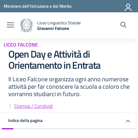
Vai ai contenuti
Vai al menu di navigazione
Vai al footer
Ministero dell'Istruzione e del Merito
Liceo Linguistico Statale
Giovanni Falcone
— Visita la pagina iniziale della scuola
LICEO FALCONE
Open Day e Attività di
Orientamento in Entrata
Il Liceo Falcone organizza ogni anno numerose
attività per far conoscere la scuola a coloro che
vorranno studiarci in futuro.
Stampa / Condividi
Indice della pagina