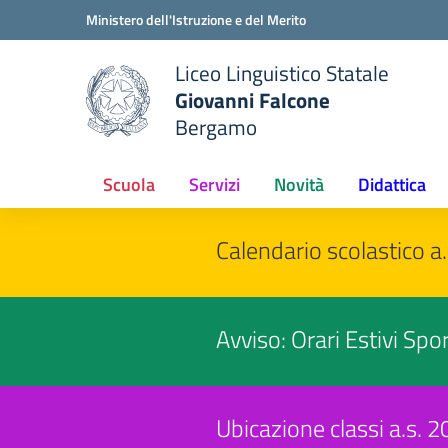
Vai ai contenuti
Vai al menu di navigazione
Vai al footer
Ministero dell'Istruzione e del Merito
Liceo Linguistico Statale
Giovanni Falcone
Bergamo
Scuola
Servizi
Novità
Didattica
Calendario scolastico 
Avviso: Orari Estivi Spo
Ubicazione classi a.s.