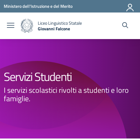
Vai ai contenuti
Vai al menu di navigazione
Vai al footer
Ministero dell'Istruzione e del Merito
Liceo Linguistico Statale
Giovanni Falcone
— Visita la pagina iniziale della scuola
Servizi Studenti
I servizi scolastici rivolti a studenti e loro
famiglie.