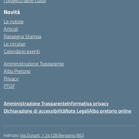
I progetti delle classi
Novità
Le notizie
Articoli
Rassegna Stampa
Le circolari
Calendario eventi
Amministrazione Trasparente
Albo Pretorio
Privacy
PTOF
Amministrazione Trasparente
Informativa privacy
Dichiarazione di accessibilità
Note Legali
Albo pretorio online
Indirizzo:
Via Dunant, 1 24128 Bergamo (BG)