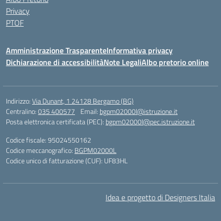
Privacy
PTOF
Amministrazione Trasparente
Informativa privacy
Dichiarazione di accessibilità
Note Legali
Albo pretorio online
Indirizzo:
Via Dunant, 1 24128 Bergamo (BG)
Centralino:
035 400577
Email:
bgpm02000l@istruzione.it
Posta elettronica certificata (PEC):
bgpm02000l@pec.istruzione.it
Codice fiscale: 95024550162
Codice meccanografico:
BGPM02000L
Codice unico di fatturazione (CUF): UF83HL
Idea e progetto di Designers Italia