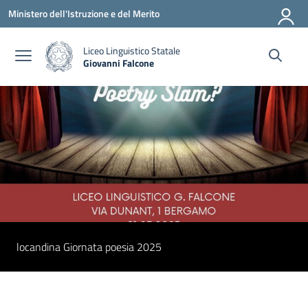
Vai ai contenuti
Vai al menu di navigazione
Vai al footer
Ministero dell'Istruzione e del Merito
Liceo Linguistico Statale
Giovanni Falcone
— Visita la pagina iniziale della scuola
locandina Giornata poesia 2025