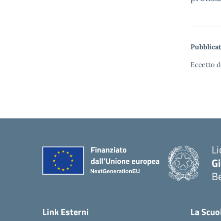
Pubblicat
Eccetto d
Li
G
B
— 
Link Esterni
La Scuo