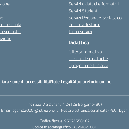
zione
Servizi didattici e formativi
Servizi Studenti
ne
Servizi Personale Scolastico
della scuola
Percorsi di studio
 scolastici
Tutti i servizi
azione
Didattica
Offerta formativa
Le schede didattiche
I progetti delle classi
hiarazione di accessibilità
Note Legali
Albo pretorio online
Indirizzo:
Via Dunant, 1 24128 Bergamo (BG)
Email:
bgpm02000l@istruzione.it
Posta elettronica certificata (PEC):
bgpm0
Codice fiscale: 95024550162
Codice meccanografico:
BGPM02000L