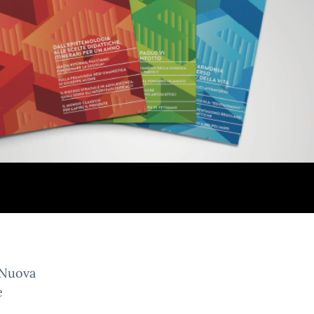
 “Nuova
e