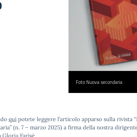
o
Foto Nuova secondaria
ndo
qui
potete leggere l’articolo apparso sulla rivista
ria” (n. 7 – marzo 2025) a firma della nostra dirigent
a Gloria Farisè.