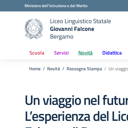
Vai ai contenuti
Vai al menu di navigazione
Vai al footer
Ministero dell'Istruzione e del Merito
Liceo Linguistico Statale
Giovanni Falcone
Bergamo
e della scuola
— Visita la pagina iniziale del
Scuola
Servizi
Novità
Didattica
Home
Novità
Rassegna Stampa
Un viaggio
Un viaggio nel futu
L’esperienza del Li