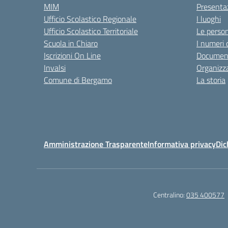
MIM
Presenta
Ufficio Scolastico Regionale
I luoghi
Ufficio Scolastico Territoriale
Le perso
Scuola in Chiaro
I numeri 
Iscrizioni On Line
Documenti
Invalsi
Organizz
Comune di Bergamo
La storia
Amministrazione Trasparente
Informativa privacy
Dic
Centralino:
035 400577