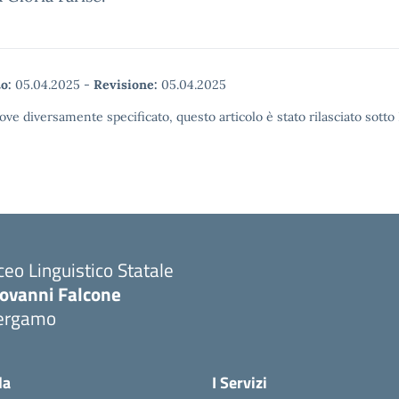
o:
05.04.2025
-
Revisione:
05.04.2025
ove diversamente specificato, questo articolo è stato rilasciato sott
ceo Linguistico Statale
iovanni Falcone
ergamo
Visita la pagina iniziale della scuola
la
I Servizi