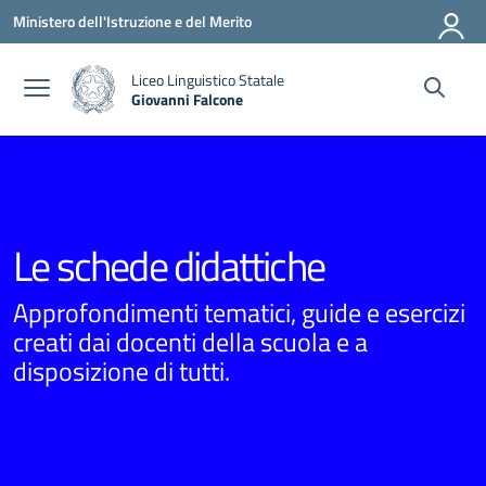
Vai ai contenuti
Vai al menu di navigazione
Vai al footer
Ministero dell'Istruzione e del Merito
Liceo Linguistico Statale
Giovanni Falcone
— Visita la pagina iniziale della scuola
Le schede didattiche
Approfondimenti tematici, guide e esercizi
creati dai docenti della scuola e a
disposizione di tutti.