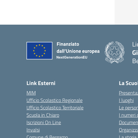
Li
G
B
— 
Link Esterni
La Scuo
MIM
Presenta
Ufficio Scolastico Regionale
I luoghi
Ufficio Scolastico Territoriale
Le perso
Scuola in Chiaro
I numeri 
Iscrizioni On Line
Documenti
Invalsi
Organizz
Comune di Bergamo
La storia