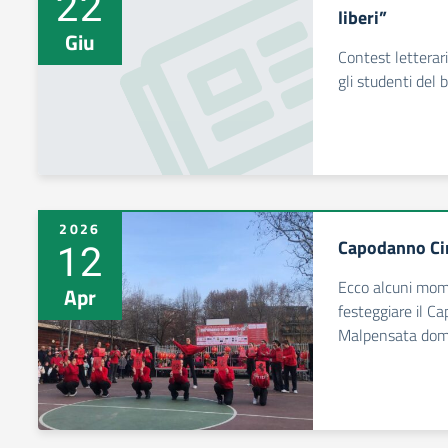
22
liberi”
Giu
Contest letterari
gli studenti del 
2026
12
Capodanno Ci
Ecco alcuni mom
Apr
festeggiare il C
Malpensata dom