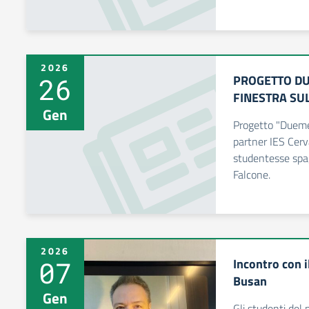
2026
26
PROGETTO DU
FINESTRA SU
Gen
Progetto "Duemes
partner IES Cerv
studentesse spag
Falcone.
2026
07
Incontro con i
Busan
Gen
Gli studenti del