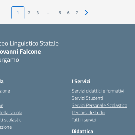
1
2
3
…
5
6
7
Pagina successiva
ceo Linguistico Statale
iovanni Falcone
ergamo
Visita la pagina iniziale della scuola
la
I Servizi
zione
Servizi didattici e formativi
Servizi Studenti
ne
Servizi Personale Scolastico
della scuola
Percorsi di studio
 scolastici
Tutti i servizi
azione
Didattica