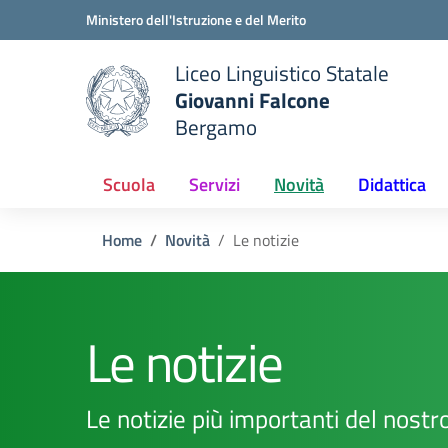
Vai ai contenuti
Vai al menu di navigazione
Vai al footer
Ministero dell'Istruzione e del Merito
Liceo Linguistico Statale
Giovanni Falcone
Bergamo
e della scuola
— Visita la pagina iniziale del
Scuola
Servizi
Novità
Didattica
Home
Novità
Le notizie
Le notizie
Le notizie più importanti del nostro