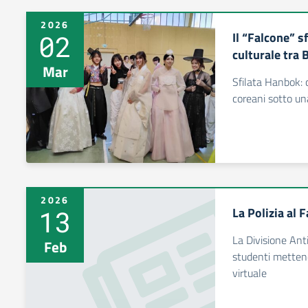
2026
02
Il “Falcone” s
culturale tra
Mar
Sfilata Hanbok: c
coreani sotto un
2026
13
La Polizia al 
La Divisione Ant
Feb
studenti mettend
virtuale