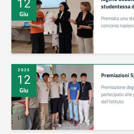
12
studentessa d
Giu
Premiata una stu
concorso naziona
2025
12
Premiazioni Sp
Premiazione degl
Giu
partecipato alle
dall'Istituto