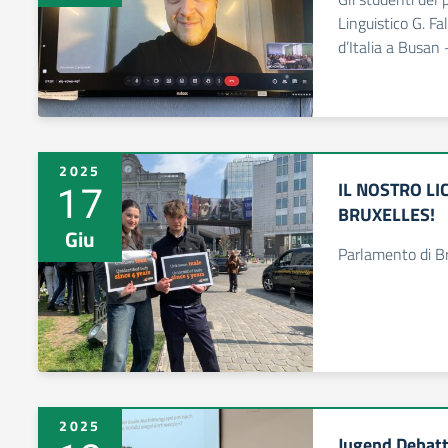
Linguistico G. F
d’Italia a Busa
2025
17
IL NOSTRO LI
BRUXELLES!
Giu
Parlamento di Br
2025
Jugend Debatt