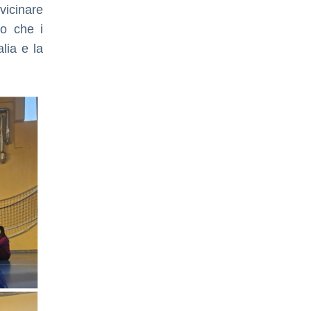
icinare
io che i
alia e la