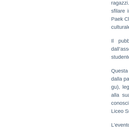
ragazzi
sfilare
Paek Ch
cultural
Il pub
dall’as
student
Questa 
dalla p
gu), le
alla su
conosci
Liceo Su
L’event