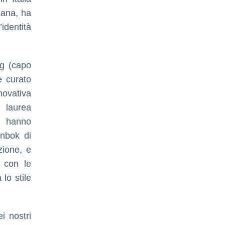
eana, ha
’identità
ng (capo
e curato
novativa
i laurea
ti hanno
anbok di
zione, e
 con le
 lo stile
i nostri