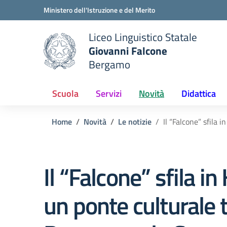
Vai ai contenuti
Vai al menu di navigazione
Vai al footer
Ministero dell'Istruzione e del Merito
Liceo Linguistico Statale
Giovanni Falcone
Bergamo
e della scuola
— Visita la pagina iniziale del
Scuola
Servizi
Novità
Didattica
Home
Novità
Le notizie
Il “Falcone” sfila
Il “Falcone” sfila i
un ponte culturale 