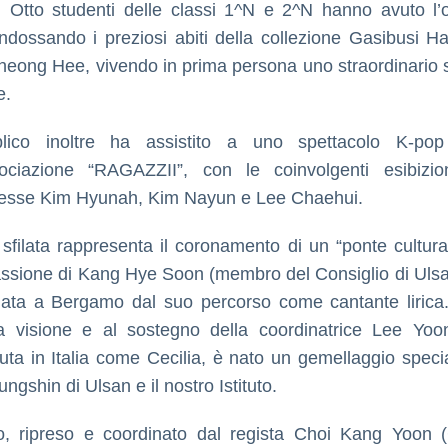
. Otto studenti delle classi 1^N e 2^N hanno avuto l’
 indossando i preziosi abiti della collezione Gasibusi H
eong Hee, vivendo in prima persona uno straordinario
e.
blico inoltre ha assistito a uno spettacolo K-pop
sociazione “RAGAZZII”, con le coinvolgenti esibizio
esse Kim Hyunah, Kim Nayun e Lee Chaehui.
sfilata rappresenta il coronamento di un “ponte cultura
assione di Kang Hye Soon (membro del Consiglio di Uls
gata a Bergamo dal suo percorso come cantante lirica
a visione e al sostegno della coordinatrice Lee Yo
uta in Italia come Cecilia, è nato un gemellaggio special
ngshin di Ulsan e il nostro Istituto.
o, ripreso e coordinato dal regista Choi Kang Yoon