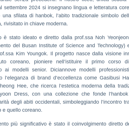
l settembre 2024 si insegnano lingua e letteratura cor
 una sfilata di hanbok, l’abito tradizionale simbolo dell
, rivisitato in chiave moderna.
o è stato ideato e diretto dalla prof.ssa Noh Yeonjeo
mento del Busan Institute of Science and Technology) 
rof.ssa Kim Youngok. Il progetto nasce dalla visione in
tituto coreano, pioniere nell’istituire il primo corso d
o ai modelli senior. Diciannove modelli professionis
o l’eleganza di brand d’eccellenza come Gasibusi H
eong Hee, che ricerca l’estetica moderna della tradi
iyoon Dress, con una collezione che fonde l’hanbok
arità degli abiti occidentali, simboleggiando l’incontro tra
 e quello coreano.
nto più significativo è stato il coinvolgimento diretto de