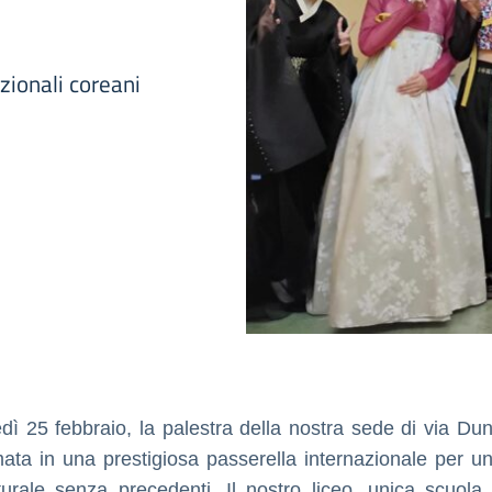
zionali coreani
dì 25 febbraio, la palestra della nostra sede di via Dun
mata in una prestigiosa passerella internazionale per u
lturale senza precedenti. Il nostro liceo, unica scuola i