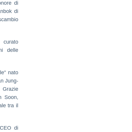
onore di
anbok di
 scambio
 curato
ni delle
le” nato
an Jung-
. Grazie
on Soon,
e tra il
 (CEO di