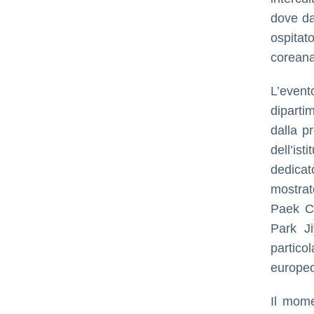
dove da
ospitato
coreana
L’event
diparti
dalla p
dell’is
dedicat
mostrat
Paek Ch
Park J
particol
europeo
Il mome