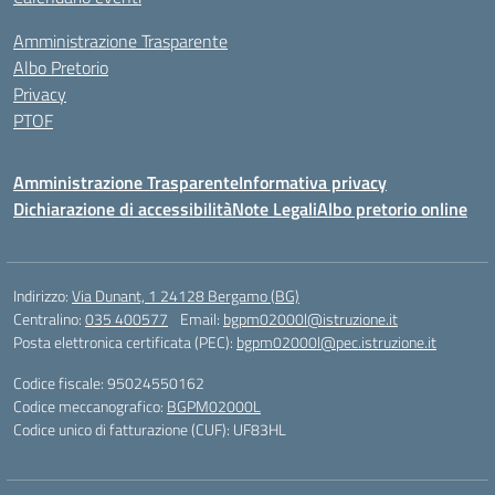
Amministrazione Trasparente
Albo Pretorio
Privacy
PTOF
Amministrazione Trasparente
Informativa privacy
Dichiarazione di accessibilità
Note Legali
Albo pretorio online
Indirizzo:
Via Dunant, 1 24128 Bergamo (BG)
Centralino:
035 400577
Email:
bgpm02000l@istruzione.it
Posta elettronica certificata (PEC):
bgpm02000l@pec.istruzione.it
Codice fiscale: 95024550162
Codice meccanografico:
BGPM02000L
Codice unico di fatturazione (CUF): UF83HL