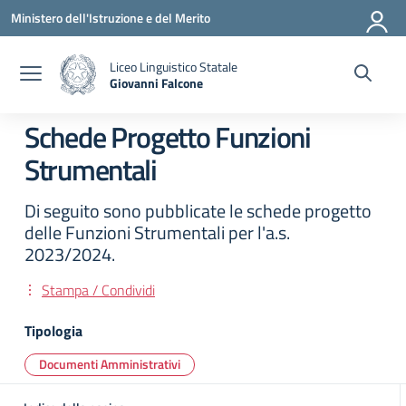
Vai ai contenuti
Vai al menu di navigazione
Vai al footer
Ministero dell'Istruzione e del Merito
Liceo Linguistico Statale
Giovanni Falcone
— Visita la pagina iniziale della scuola
Schede Progetto Funzioni
Strumentali
Di seguito sono pubblicate le schede progetto
delle Funzioni Strumentali per l'a.s.
2023/2024.
Stampa / Condividi
Tipologia
Documenti Amministrativi