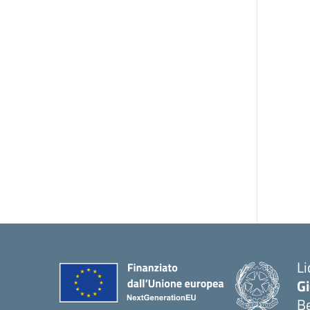
Li
G
B