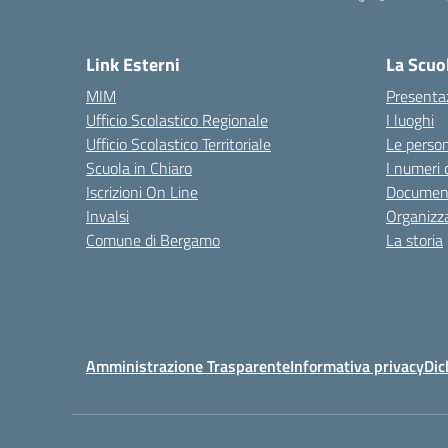
— 
Link Esterni
La Scuo
MIM
Presenta
Ufficio Scolastico Regionale
I luoghi
Ufficio Scolastico Territoriale
Le perso
Scuola in Chiaro
I numeri 
Iscrizioni On Line
Documenti
Invalsi
Organizz
Comune di Bergamo
La storia
Amministrazione Trasparente
Informativa privacy
Dic