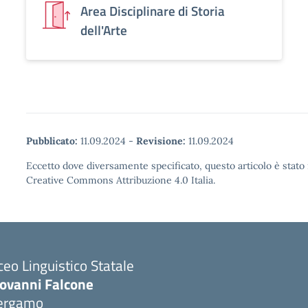
Area Disciplinare di Storia
dell'Arte
Pubblicato:
11.09.2024
-
Revisione:
11.09.2024
Eccetto dove diversamente specificato, questo articolo è stato 
Creative Commons Attribuzione 4.0 Italia.
ceo Linguistico Statale
iovanni Falcone
ergamo