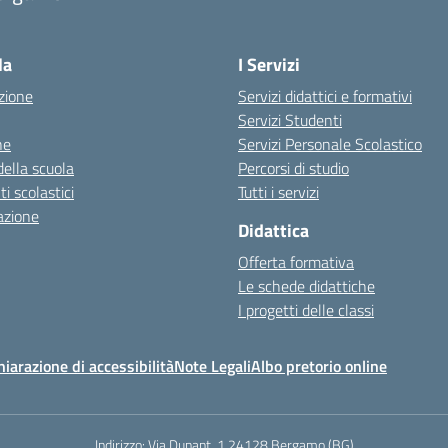
Visita la pagina iniziale della scuola
la
I Servizi
zione
Servizi didattici e formativi
Servizi Studenti
ne
Servizi Personale Scolastico
della scuola
Percorsi di studio
 scolastici
Tutti i servizi
azione
Didattica
Offerta formativa
Le schede didattiche
I progetti delle classi
hiarazione di accessibilità
Note Legali
Albo pretorio online
Indirizzo:
Via Dunant, 1 24128 Bergamo (BG)