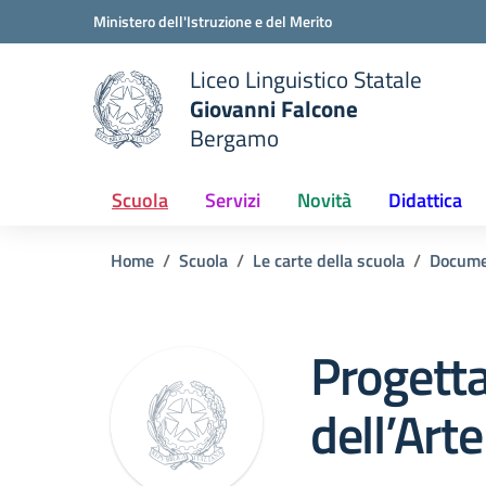
Vai ai contenuti
Vai al menu di navigazione
Vai al footer
Ministero dell'Istruzione e del Merito
Liceo Linguistico Statale
Giovanni Falcone
Bergamo
e della scuola
— Visita la pagina iniziale del
Scuola
Servizi
Novità
Didattica
Home
Scuola
Le carte della scuola
Docume
Progetta
dell’Arte