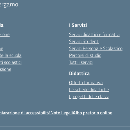
ergamo
Visita la pagina iniziale della scuola
la
I Servizi
zione
Servizi didattici e formativi
Servizi Studenti
ne
Servizi Personale Scolastico
della scuola
Percorsi di studio
 scolastici
Tutti i servizi
azione
Didattica
Offerta formativa
Le schede didattiche
I progetti delle classi
hiarazione di accessibilità
Note Legali
Albo pretorio online