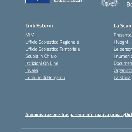
B
— 
Link Esterni
La Scuo
MIM
Presenta
Ufficio Scolastico Regionale
I luoghi
Ufficio Scolastico Territoriale
Le perso
Scuola in Chiaro
I numeri 
Iscrizioni On Line
Documenti
Invalsi
Organizz
Comune di Bergamo
La storia
Amministrazione Trasparente
Informativa privacy
Dic