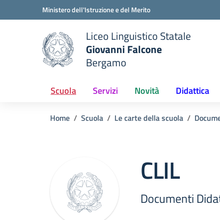
Vai ai contenuti
Vai al menu di navigazione
Vai al footer
Ministero dell'Istruzione e del Merito
Liceo Linguistico Statale
Giovanni Falcone
Bergamo
e della scuola
— Visita la pagina iniziale del
Scuola
Servizi
Novità
Didattica
Home
Scuola
Le carte della scuola
Docume
CLIL
Documenti Didat