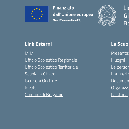
Li
G
B
— 
Link Esterni
La Scuo
MIM
Presenta
Ufficio Scolastico Regionale
I luoghi
Ufficio Scolastico Territoriale
Le perso
Scuola in Chiaro
I numeri 
Iscrizioni On Line
Documenti
Invalsi
Organizz
Comune di Bergamo
La storia