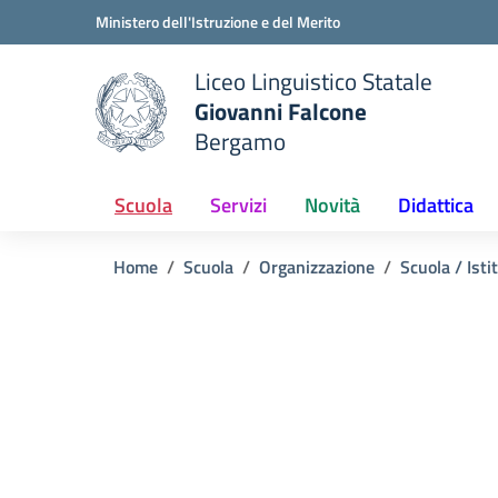
Vai ai contenuti
Vai al menu di navigazione
Vai al footer
Ministero dell'Istruzione e del Merito
Liceo Linguistico Statale
Giovanni Falcone
Bergamo
e della scuola
— Visita la pagina iniziale del
Scuola
Servizi
Novità
Didattica
Home
Scuola
Organizzazione
Scuola / Isti