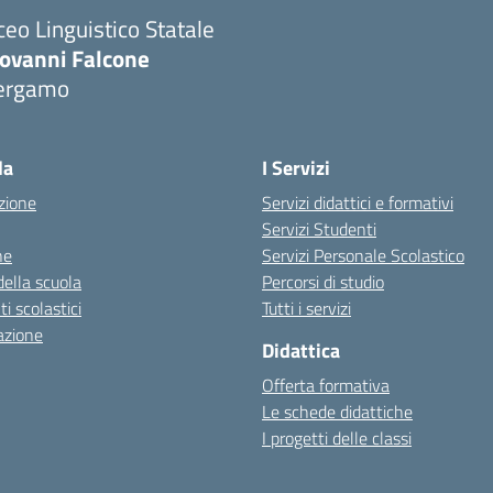
ceo Linguistico Statale
iovanni Falcone
ergamo
Visita la pagina iniziale della scuola
la
I Servizi
zione
Servizi didattici e formativi
Servizi Studenti
ne
Servizi Personale Scolastico
della scuola
Percorsi di studio
 scolastici
Tutti i servizi
azione
Didattica
Offerta formativa
Le schede didattiche
I progetti delle classi