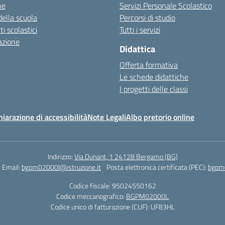
ne
Servizi Personale Scolastico
della scuola
Percorsi di studio
 scolastici
Tutti i servizi
azione
Didattica
Offerta formativa
Le schede didattiche
I progetti delle classi
hiarazione di accessibilità
Note Legali
Albo pretorio online
Indirizzo:
Via Dunant, 1 24128 Bergamo (BG)
Email:
bgpm02000l@istruzione.it
Posta elettronica certificata (PEC):
bgpm0
Codice fiscale: 95024550162
Codice meccanografico:
BGPM02000L
Codice unico di fatturazione (CUF): UF83HL