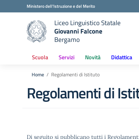
Vai ai contenuti
Vai al menu di navigazione
Vai al footer
Ministero dell'Istruzione e del Merito
Liceo Linguistico Statale
Giovanni Falcone
Bergamo
e della scuola
— Visita la pagina iniziale del
Scuola
Servizi
Novità
Didattica
Home
Regolamenti di Istituto
Regolamenti di Isti
Di seguito si pubblicano tutti i Regolamenti 