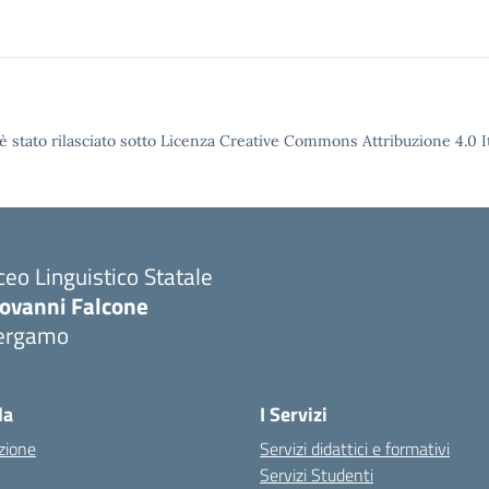
è stato rilasciato sotto Licenza Creative Commons Attribuzione 4.0 It
ceo Linguistico Statale
iovanni Falcone
ergamo
Visita la pagina iniziale della scuola
la
I Servizi
zione
Servizi didattici e formativi
Servizi Studenti