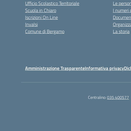
Ufficio Scolastico Territoriale
Le perso
Scuola in Chiaro
I numeri 
Iscrizioni On Line
Documenti
Invalsi
Organizz
Comune di Bergamo
La storia
Amministrazione Trasparente
Informativa privacy
Dic
Centralino:
035 400577