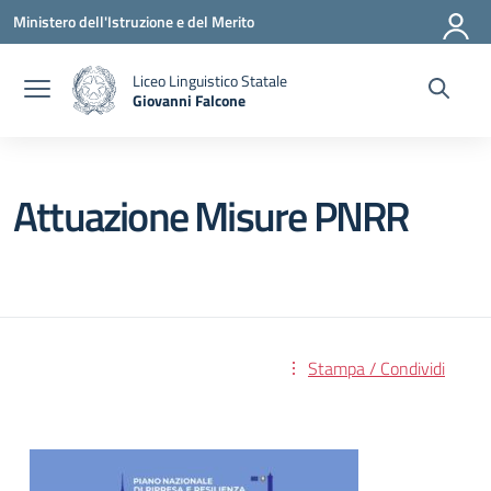
Vai ai contenuti
Vai al menu di navigazione
Vai al footer
Ministero dell'Istruzione e del Merito
Liceo Linguistico Statale
Giovanni Falcone
— Visita la pagina iniziale della scuola
Attuazione Misure PNRR
Stampa / Condividi