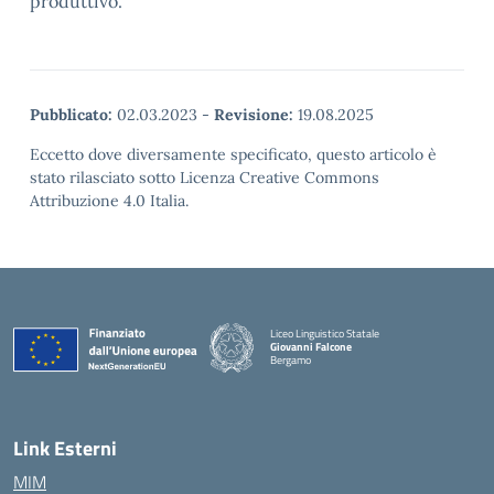
produttivo.
Pubblicato:
02.03.2023
-
Revisione:
19.08.2025
Eccetto dove diversamente specificato, questo articolo è
stato rilasciato sotto Licenza Creative Commons
Attribuzione 4.0 Italia.
Liceo Linguistico Statale
Giovanni Falcone
Bergamo
— Visita la pagina iniziale della scuola
Link Esterni
MIM