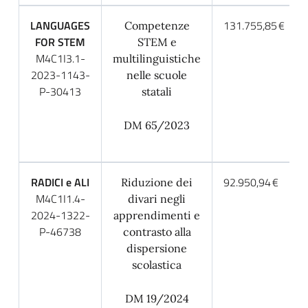
LANGUAGES
131.755,85 €
Competenze
FOR STEM
STEM e
M4C1I3.1-
multilinguistiche
2023-1143-
nelle scuole
P-30413
statali
DM 65/2023
RADICI e ALI
92.950,94 €
Riduzione dei
M4C1I1.4-
divari negli
2024-1322-
apprendimenti e
P-46738
contrasto alla
dispersione
scolastica
DM 19/2024