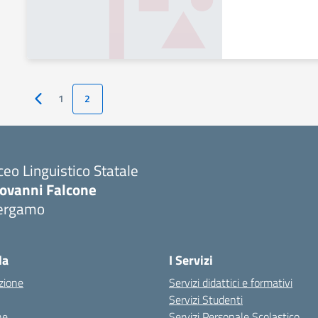
1
2
Pagina precedente
ceo Linguistico Statale
iovanni Falcone
ergamo
Visita la pagina iniziale della scuola
la
I Servizi
zione
Servizi didattici e formativi
Servizi Studenti
ne
Servizi Personale Scolastico