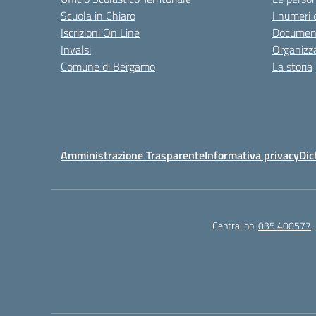
Scuola in Chiaro
I numeri 
Iscrizioni On Line
Documenti
Invalsi
Organizz
Comune di Bergamo
La storia
Amministrazione Trasparente
Informativa privacy
Dic
Centralino:
035 400577