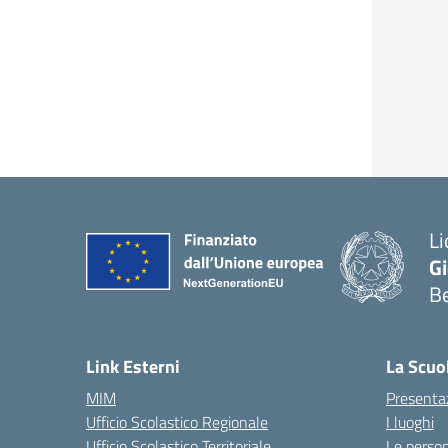
Li
G
B
— 
Link Esterni
La Scuo
MIM
Presenta
Ufficio Scolastico Regionale
I luoghi
Ufficio Scolastico Territoriale
Le perso