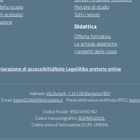
della scuola
Percorsi di studio
 scolastici
Tutti i servizi
azione
Didattica
Offerta formativa
Le schede didattiche
I progetti delle classi
hiarazione di accessibilità
Note Legali
Albo pretorio online
Indirizzo:
Via Dunant, 1 24128 Bergamo (BG)
Email:
bgpm02000l@istruzione.it
Posta elettronica certificata (PEC):
bgpm0
Codice fiscale: 95024550162
Codice meccanografico:
BGPM02000L
Codice unico di fatturazione (CUF): UF83HL