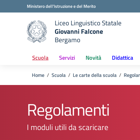
Vai ai contenuti
Vai al menu di navigazione
Vai al footer
Ministero dell'Istruzione e del Merito
Liceo Linguistico Statale
Giovanni Falcone
Bergamo
e della scuola
— Visita la pagina iniziale del
Scuola
Servizi
Novità
Didattica
Home
Scuola
Le carte della scuola
Regola
Regolamenti
I moduli utili da scaricare