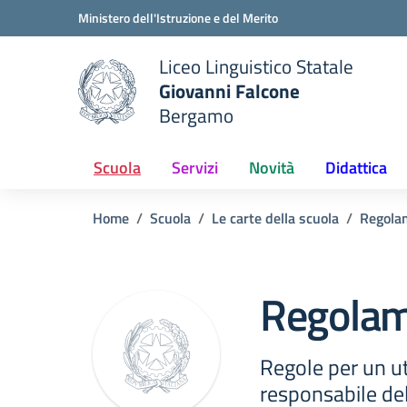
Vai ai contenuti
Vai al menu di navigazione
Vai al footer
Ministero dell'Istruzione e del Merito
Liceo Linguistico Statale
Giovanni Falcone
Bergamo
e della scuola
— Visita la pagina iniziale del
Scuola
Servizi
Novità
Didattica
Home
Scuola
Le carte della scuola
Regola
Regolam
Regole per un u
responsabile del