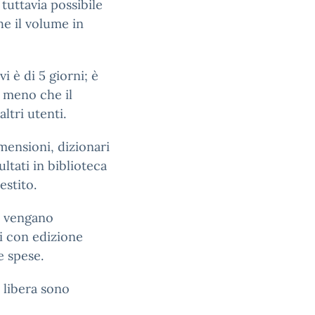
tuttavia possibile
he il volume in
i è di 5 giorni; è
 a meno che il
ltri utenti.
ensioni, dizionari
ltati in biblioteca
estito.
i vengano
ti con edizione
e spese.
 libera sono