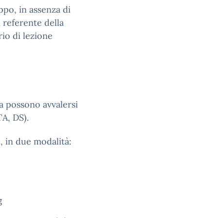
uppo, in assenza di
l referente della
rio di lezione
a possono avvalersi
TA, DS).
e, in due modalità:
g