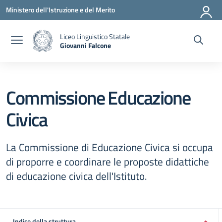
Vai ai contenuti
Vai al menu di navigazione
Vai al footer
Ministero dell'Istruzione e del Merito
Liceo Linguistico Statale
Giovanni Falcone
— Visita la pagina iniziale della scuola
Commissione Educazione
Civica
La Commissione di Educazione Civica si occupa
di proporre e coordinare le proposte didattiche
di educazione civica dell'Istituto.
Indice della struttura