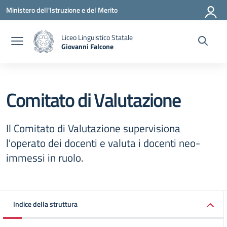
Vai ai contenuti
Vai al menu di navigazione
Vai al footer
Ministero dell'Istruzione e del Merito
Liceo Linguistico Statale
Giovanni Falcone
— Visita la pagina iniziale della scuola
Comitato di Valutazione
Il Comitato di Valutazione supervisiona
l'operato dei docenti e valuta i docenti neo-
immessi in ruolo.
Indice della struttura