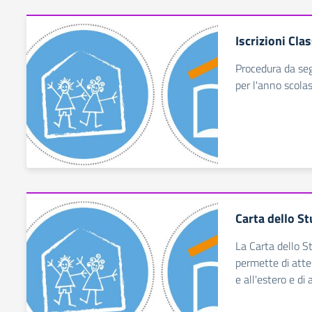
Iscrizioni Cl
Procedura da segu
per l'anno scol
Carta dello S
La Carta dello S
permette di attes
e all'estero e di