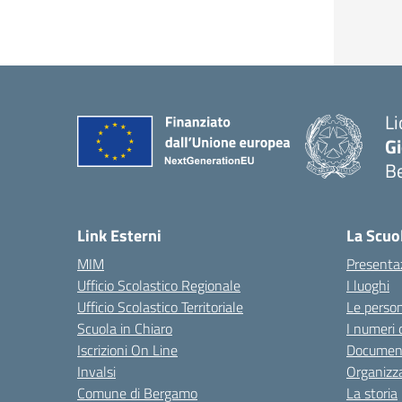
Li
G
B
— 
Link Esterni
La Scuo
MIM
Presenta
Ufficio Scolastico Regionale
I luoghi
Ufficio Scolastico Territoriale
Le perso
Scuola in Chiaro
I numeri 
Iscrizioni On Line
Documenti
Invalsi
Organizz
Comune di Bergamo
La storia