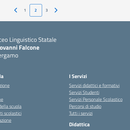
1
2
3
Pagina precedente
Pagina successiva
ceo Linguistico Statale
iovanni Falcone
ergamo
Visita la pagina iniziale della scuola
la
I Servizi
zione
Servizi didattici e formativi
Servizi Studenti
ne
Servizi Personale Scolastico
della scuola
Percorsi di studio
 scolastici
Tutti i servizi
azione
Didattica