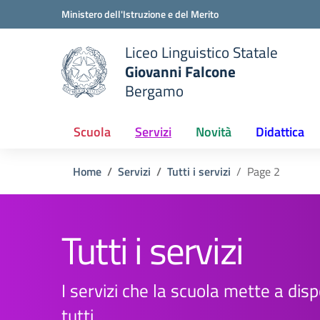
Vai ai contenuti
Vai al menu di navigazione
Vai al footer
Ministero dell'Istruzione e del Merito
Liceo Linguistico Statale
Giovanni Falcone
Bergamo
e della scuola
— Visita la pagina iniziale del
Scuola
Servizi
Novità
Didattica
Home
Servizi
Tutti i servizi
Page 2
Tutti i servizi
I servizi che la scuola mette a disp
tutti.