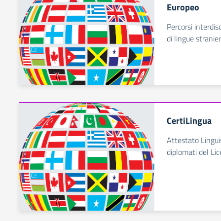
Europeo
Percorsi interdisc
di lingue stranie
CertiLingua
Attestato Linguis
diplomati del Li