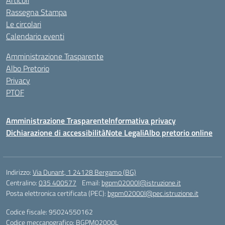
Articoli
Rassegna Stampa
Le circolari
Calendario eventi
Amministrazione Trasparente
Albo Pretorio
Privacy
PTOF
Amministrazione Trasparente
Informativa privacy
Dichiarazione di accessibilità
Note Legali
Albo pretorio online
Indirizzo:
Via Dunant, 1 24128 Bergamo (BG)
Centralino:
035 400577
Email:
bgpm02000l@istruzione.it
Posta elettronica certificata (PEC):
bgpm02000l@pec.istruzione.it
Codice fiscale: 95024550162
Codice meccanografico:
BGPM02000L