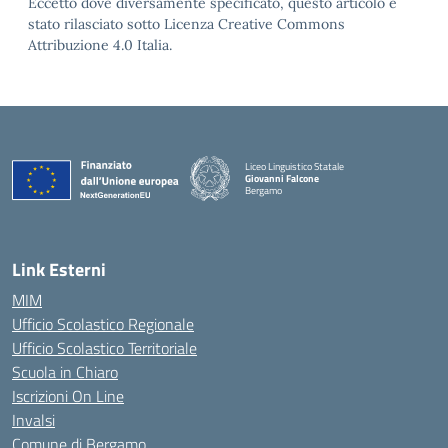
Eccetto dove diversamente specificato, questo articolo è
stato rilasciato sotto Licenza Creative Commons
Attribuzione 4.0 Italia.
Liceo Linguistico Statale
Giovanni Falcone
Bergamo
— Visita la pagina iniziale della scuola
Link Esterni
MIM
Ufficio Scolastico Regionale
Ufficio Scolastico Territoriale
Scuola in Chiaro
Iscrizioni On Line
Invalsi
Comune di Bergamo