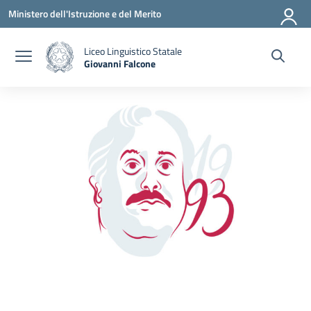
Vai ai contenuti
Vai al menu di navigazione
Vai al footer
Ministero dell'Istruzione e del Merito
Liceo Linguistico Statale
Giovanni Falcone
— Visita la pagina iniziale della scuola