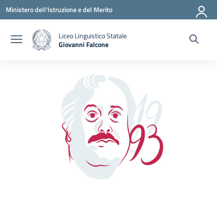
Vai ai contenuti
Vai al menu di navigazione
Vai al footer
Ministero dell'Istruzione e del Merito
Liceo Linguistico Statale
Giovanni Falcone
— Visita la pagina iniziale della scuola