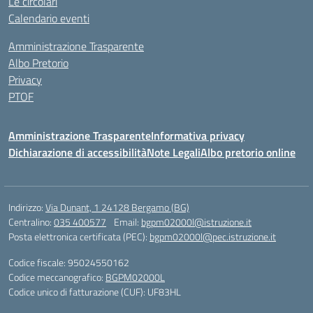
Le circolari
Calendario eventi
Amministrazione Trasparente
Albo Pretorio
Privacy
PTOF
Amministrazione Trasparente
Informativa privacy
Dichiarazione di accessibilità
Note Legali
Albo pretorio online
Indirizzo:
Via Dunant, 1 24128 Bergamo (BG)
Centralino:
035 400577
Email:
bgpm02000l@istruzione.it
Posta elettronica certificata (PEC):
bgpm02000l@pec.istruzione.it
Codice fiscale: 95024550162
Codice meccanografico:
BGPM02000L
Codice unico di fatturazione (CUF): UF83HL