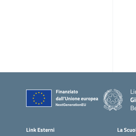
Li
G
B
— 
Link Esterni
La Scuo