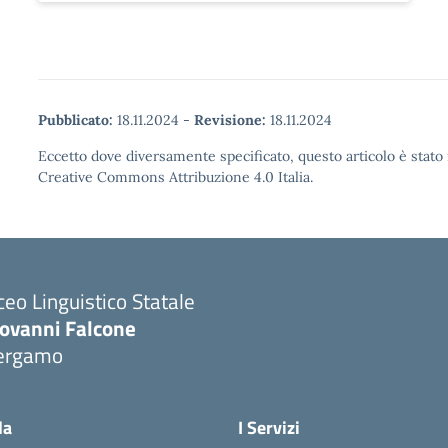
Pubblicato:
18.11.2024
-
Revisione:
18.11.2024
Eccetto dove diversamente specificato, questo articolo è stato 
Creative Commons Attribuzione 4.0 Italia.
ceo Linguistico Statale
iovanni Falcone
ergamo
Visita la pagina iniziale della scuola
la
I Servizi