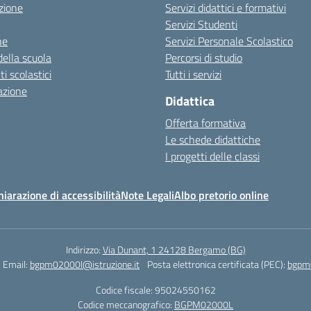
zione
Servizi didattici e formativi
Servizi Studenti
ne
Servizi Personale Scolastico
della scuola
Percorsi di studio
 scolastici
Tutti i servizi
azione
Didattica
Offerta formativa
Le schede didattiche
I progetti delle classi
hiarazione di accessibilità
Note Legali
Albo pretorio online
Indirizzo:
Via Dunant, 1 24128 Bergamo (BG)
Email:
bgpm02000l@istruzione.it
Posta elettronica certificata (PEC):
bgpm0
Codice fiscale: 95024550162
Codice meccanografico:
BGPM02000L