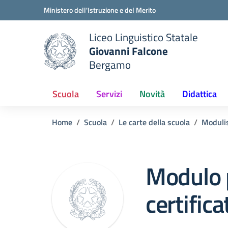
Vai ai contenuti
Vai al menu di navigazione
Vai al footer
Ministero dell'Istruzione e del Merito
Liceo Linguistico Statale
Giovanni Falcone
Bergamo
e della scuola
— Visita la pagina iniziale del
Scuola
Servizi
Novità
Didattica
Home
Scuola
Le carte della scuola
Modulis
Modulo p
certifica