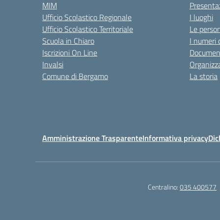
MIM
Presenta
Ufficio Scolastico Regionale
I luoghi
Ufficio Scolastico Territoriale
Le perso
Scuola in Chiaro
I numeri 
Iscrizioni On Line
Documenti
Invalsi
Organizz
Comune di Bergamo
La storia
Amministrazione Trasparente
Informativa privacy
Dic
Centralino:
035 400577