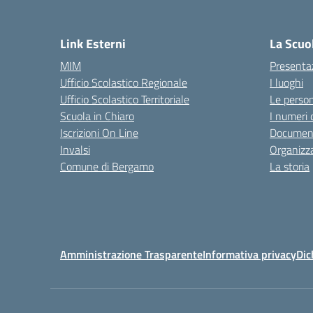
— 
Link Esterni
La Scuo
MIM
Presenta
Ufficio Scolastico Regionale
I luoghi
Ufficio Scolastico Territoriale
Le perso
Scuola in Chiaro
I numeri 
Iscrizioni On Line
Documenti
Invalsi
Organizz
Comune di Bergamo
La storia
Amministrazione Trasparente
Informativa privacy
Dic