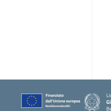
Li
G
B