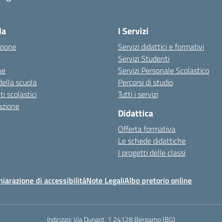
Visita la pagina iniziale della scuola
la
I Servizi
zione
Servizi didattici e formativi
Servizi Studenti
ne
Servizi Personale Scolastico
della scuola
Percorsi di studio
 scolastici
Tutti i servizi
azione
Didattica
Offerta formativa
Le schede didattiche
I progetti delle classi
hiarazione di accessibilità
Note Legali
Albo pretorio online
Indirizzo:
Via Dunant, 1 24128 Bergamo (BG)