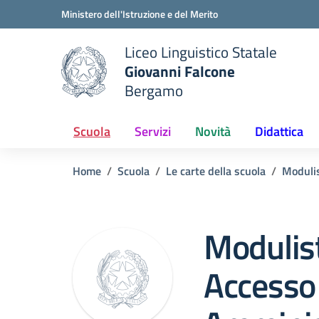
Vai ai contenuti
Vai al menu di navigazione
Vai al footer
Ministero dell'Istruzione e del Merito
Liceo Linguistico Statale
Giovanni Falcone
Bergamo
e della scuola
— Visita la pagina iniziale del
Scuola
Servizi
Novità
Didattica
Home
Scuola
Le carte della scuola
Modulis
Modulist
Accesso