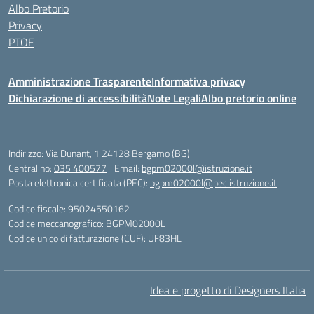
Albo Pretorio
Privacy
PTOF
Amministrazione Trasparente
Informativa privacy
Dichiarazione di accessibilità
Note Legali
Albo pretorio online
Indirizzo:
Via Dunant, 1 24128 Bergamo (BG)
Centralino:
035 400577
Email:
bgpm02000l@istruzione.it
Posta elettronica certificata (PEC):
bgpm02000l@pec.istruzione.it
Codice fiscale: 95024550162
Codice meccanografico:
BGPM02000L
Codice unico di fatturazione (CUF): UF83HL
Idea e progetto di Designers Italia