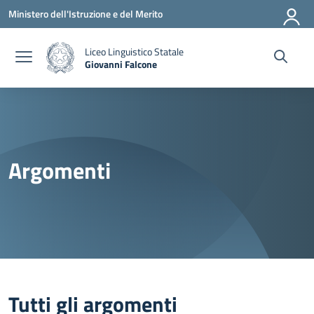
Vai ai contenuti
Vai al menu di navigazione
Vai al footer
Ministero dell'Istruzione e del Merito
Liceo Linguistico Statale
Giovanni Falcone
— Visita la pagina iniziale della scuola
Argomenti
Tutti gli argomenti