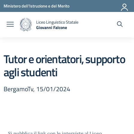
Vai ai contenuti
Vai al menu di navigazione
Vai al footer
Ministero dell'Istruzione e del Merito
Liceo Linguistico Statale
Giovanni Falcone
— Visita la pagina iniziale della scuola
Tutor e orientatori, supporto
agli studenti
BergamoTv, 15/01/2024
Si pubblica il
link
con le interviste al Liceo