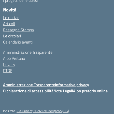
I progetti delle classi
Novità
Le notizie
Articoli
Rassegna Stampa
Le circolari
Calendario eventi
Amministrazione Trasparente
Albo Pretorio
Privacy
PTOF
Amministrazione Trasparente
Informativa privacy
Dichiarazione di accessibilità
Note Legali
Albo pretorio online
Indirizzo:
Via Dunant, 1 24128 Bergamo (BG)