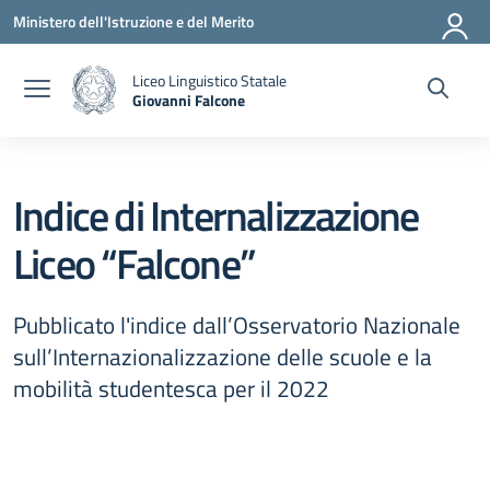
Vai ai contenuti
Vai al menu di navigazione
Vai al footer
Ministero dell'Istruzione e del Merito
Liceo Linguistico Statale
Giovanni Falcone
— Visita la pagina iniziale della scuola
Indice di Internalizzazione
Liceo “Falcone”
Pubblicato l'indice dall’Osservatorio Nazionale
sull’Internazionalizzazione delle scuole e la
mobilità studentesca per il 2022