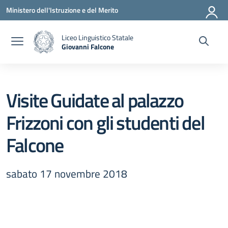
Vai ai contenuti
Vai al menu di navigazione
Vai al footer
Ministero dell'Istruzione e del Merito
Liceo Linguistico Statale
Giovanni Falcone
— Visita la pagina iniziale della scuola
Visite Guidate al palazzo
Frizzoni con gli studenti del
Falcone
sabato 17 novembre 2018