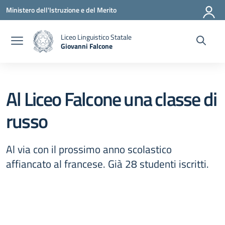
Vai ai contenuti
Vai al menu di navigazione
Vai al footer
Ministero dell'Istruzione e del Merito
Liceo Linguistico Statale
Giovanni Falcone
— Visita la pagina iniziale della scuola
Al Liceo Falcone una classe di
russo
Al via con il prossimo anno scolastico
affiancato al francese. Già 28 studenti iscritti.