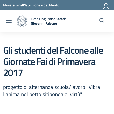
Vai ai contenuti
Vai al menu di navigazione
Vai al footer
Ministero dell'Istruzione e del Merito
Liceo Linguistico Statale
Giovanni Falcone
— Visita la pagina iniziale della scuola
Gli studenti del Falcone alle
Giornate Fai di Primavera
2017
progetto di alternanza scuola/lavoro "Vibra
l’anima nel petto sitibonda di virtù"