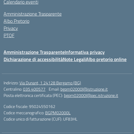
Calendario eventi
Amministrazione Trasparente
Albo Pretorio
Privacy
PTOF
Amministrazione Trasparente
Informativa privacy
Dichiarazione di accessibilità
Note Legali
Albo pretorio online
Indirizzo:
Via Dunant, 1 24128 Bergamo (BG)
Centralino:
035 400577
Email:
bgpm02000l@istruzione.it
Posta elettronica certificata (PEC):
bgpm02000l@pec.istruzione.it
Codice fiscale: 95024550162
Codice meccanografico:
BGPM02000L
Codice unico di fatturazione (CUF): UF83HL