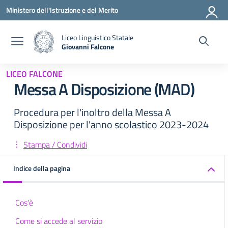
Vai ai contenuti
Vai al menu di navigazione
Vai al footer
Ministero dell'Istruzione e del Merito
Liceo Linguistico Statale
Giovanni Falcone
— Visita la pagina iniziale della scuola
LICEO FALCONE
Messa A Disposizione (MAD)
Procedura per l'inoltro della Messa A
Disposizione per l'anno scolastico 2023-2024
Stampa / Condividi
Indice della pagina
Cos'è
Come si accede al servizio