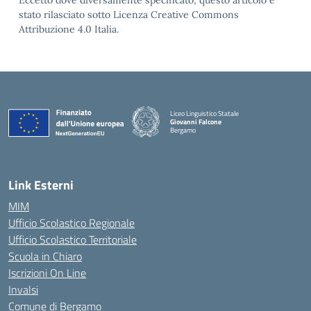
Eccetto dove diversamente specificato, questo articolo è
stato rilasciato sotto Licenza Creative Commons
Attribuzione 4.0 Italia.
Liceo Linguistico Statale
Giovanni Falcone
Bergamo
— Visita la pagina iniziale della scuola
Link Esterni
MIM
Ufficio Scolastico Regionale
Ufficio Scolastico Territoriale
Scuola in Chiaro
Iscrizioni On Line
Invalsi
Comune di Bergamo