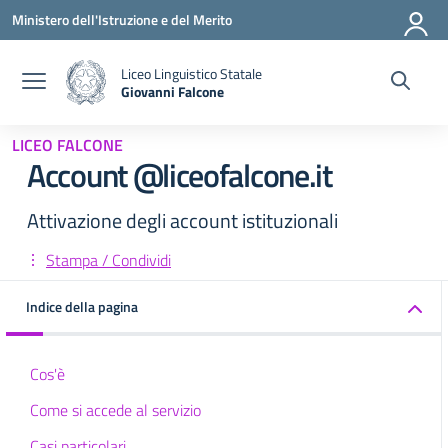
Vai ai contenuti
Vai al menu di navigazione
Vai al footer
Ministero dell'Istruzione e del Merito
Liceo Linguistico Statale
Giovanni Falcone
— Visita la pagina iniziale della scuola
LICEO FALCONE
Account @liceofalcone.it
Attivazione degli account istituzionali
Stampa / Condividi
Indice della pagina
Cos'è
Come si accede al servizio
Casi particolari