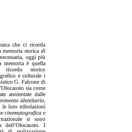
aica che ci ricorda
la memoria storica
di
necessaria, oggi più
la memoria è quella
l ricordo storico
rafico e culturale i
istico G. Falcone di
l’Olocausto sia come
te annientate dalle
nimento identitario
,
 le loro tribolazioni
ne cinematografica e
rnazionale si sono
a dell’Olocausto. I
à di realizzazione