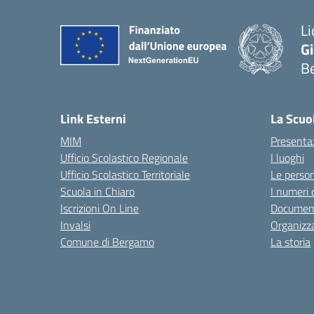
Li
G
B
— 
Link Esterni
La Scuo
MIM
Presenta
Ufficio Scolastico Regionale
I luoghi
Ufficio Scolastico Territoriale
Le perso
Scuola in Chiaro
I numeri 
Iscrizioni On Line
Documenti
Invalsi
Organizz
Comune di Bergamo
La storia