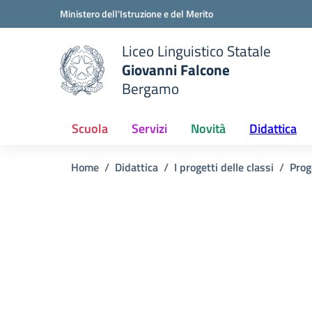
Vai ai contenuti
Vai al menu di navigazione
Vai al footer
Ministero dell'Istruzione e del Merito
Liceo Linguistico Statale
Giovanni Falcone
Bergamo
e della scuola
— Visita la pagina iniziale del
Scuola
Servizi
Novità
Didattica
Home
Didattica
I progetti delle classi
Prog