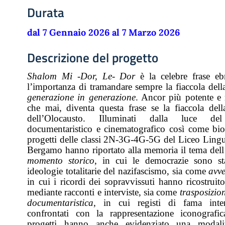
Durata
dal 7 Gennaio 2026 al 7 Marzo 2026
Descrizione del progetto
Shalom Mi -Dor, Le- Dor
è la celebre frase ebr
l’importanza di tramandare sempre la fiaccola del
generazione in generazione
. Ancor più potente e 
che mai, diventa questa frase se la fiaccola del
dell’Olocausto. Illuminati dalla luce de
documentaristico e cinematografico così come biog
progetti delle classi 2N-3G-4G-5G del Liceo Lingu
Bergamo hanno riportato alla memoria il tema del
momento storico
, in cui le democrazie sono sta
ideologie totalitarie del nazifascismo, sia come
avve
in cui i ricordi dei sopravvissuti hanno ricostruito
mediante racconti e interviste, sia come
trasposizio
documentaristica
, in cui registi di fama inte
confrontati con la rappresentazione iconografic
progetti hanno anche evidenziato una modalit