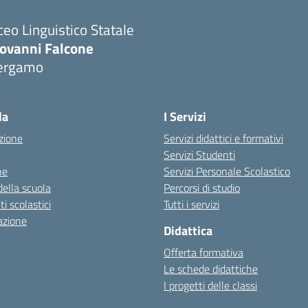
ceo Linguistico Statale
iovanni Falcone
ergamo
Visita la pagina iniziale della scuola
la
I Servizi
zione
Servizi didattici e formativi
Servizi Studenti
ne
Servizi Personale Scolastico
della scuola
Percorsi di studio
 scolastici
Tutti i servizi
azione
Didattica
Offerta formativa
Le schede didattiche
I progetti delle classi