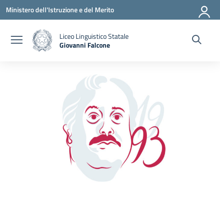
Vai ai contenuti
Vai al menu di navigazione
Vai al footer
Ministero dell'Istruzione e del Merito
Liceo Linguistico Statale
Giovanni Falcone
— Visita la pagina iniziale della scuola