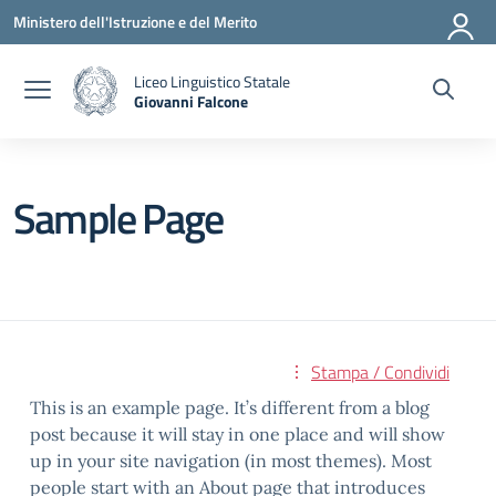
Vai ai contenuti
Vai al menu di navigazione
Vai al footer
Ministero dell'Istruzione e del Merito
Liceo Linguistico Statale
Giovanni Falcone
— Visita la pagina iniziale della scuola
Sample Page
Stampa / Condividi
This is an example page. It’s different from a blog
post because it will stay in one place and will show
up in your site navigation (in most themes). Most
people start with an About page that introduces