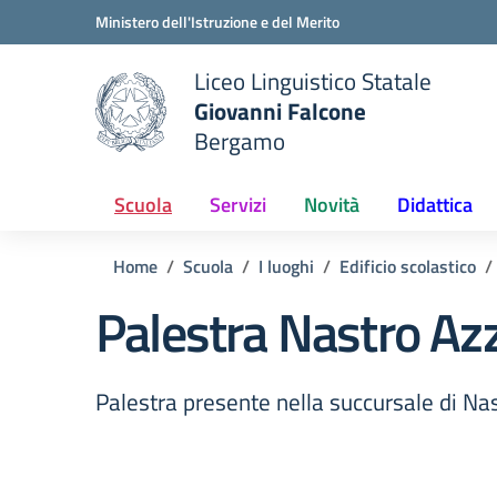
Vai ai contenuti
Vai al menu di navigazione
Vai al footer
Ministero dell'Istruzione e del Merito
Liceo Linguistico Statale
Giovanni Falcone
Bergamo
e della scuola
— Visita la pagina iniziale del
Scuola
Servizi
Novità
Didattica
Home
Scuola
I luoghi
Edificio scolastico
Palestra Nastro Az
Palestra presente nella succursale di Na