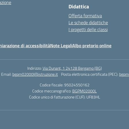
azione
Didattica
Offerta formativa
Le schede didattiche
I progetti delle classi
hiarazione di accessibilità
Note Legali
Albo pretorio online
Indirizzo:
Via Dunant, 1 24128 Bergamo (BG)
Email:
bgpm02000l@istruzione.it
Posta elettronica certificata (PEC):
bgpm0
Codice fiscale: 95024550162
Codice meccanografico:
BGPM02000L
Codice unico di fatturazione (CUF): UF83HL