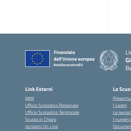
Li
G
B
— 
Link Esterni
La Scuo
MIM
Presenta
Ufficio Scolastico Regionale
I luoghi
Ufficio Scolastico Territoriale
Le perso
Scuola in Chiaro
I numeri 
Iscrizioni On Line
Documenti