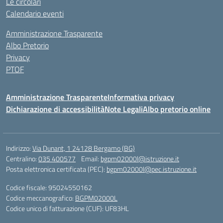
Le circolari
Calendario eventi
Amministrazione Trasparente
Albo Pretorio
Privacy
PTOF
Amministrazione Trasparente
Informativa privacy
Dichiarazione di accessibilità
Note Legali
Albo pretorio online
Indirizzo:
Via Dunant, 1 24128 Bergamo (BG)
Centralino:
035 400577
Email:
bgpm02000l@istruzione.it
Posta elettronica certificata (PEC):
bgpm02000l@pec.istruzione.it
Codice fiscale: 95024550162
Codice meccanografico:
BGPM02000L
Codice unico di fatturazione (CUF): UF83HL