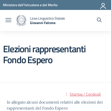
Vai ai contenuti
Vai al menu di navigazione
Vai al footer
Ministero dell'Istruzione e del Merito
Liceo Linguistico Statale
Giovanni Falcone
— Visita la pagina iniziale della scuola
Elezioni rappresentanti
Fondo Espero
Stampa / Condividi
In allegato alcuni documenti relativi alle elezioni dei
rappresentanti del Fondo Espero