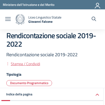
Vai ai contenuti
Vai al menu di navigazione
Vai al footer
Ministero dell'Istruzione e del Merito
Liceo Linguistico Statale
Giovanni Falcone
— Visita la pagina iniziale della scuola
Rendicontazione sociale 2019-
2022
Rendicontazione sociale 2019-2022
Stampa / Condividi
Tipologia
Documento Programmatico
Indice della pagina