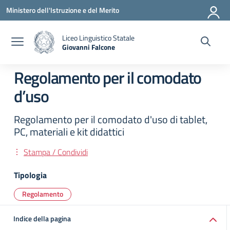
Vai ai contenuti
Vai al menu di navigazione
Vai al footer
Ministero dell'Istruzione e del Merito
Liceo Linguistico Statale
Giovanni Falcone
— Visita la pagina iniziale della scuola
Regolamento per il comodato
d’uso
Regolamento per il comodato d'uso di tablet,
PC, materiali e kit didattici
Stampa / Condividi
Tipologia
Regolamento
Indice della pagina