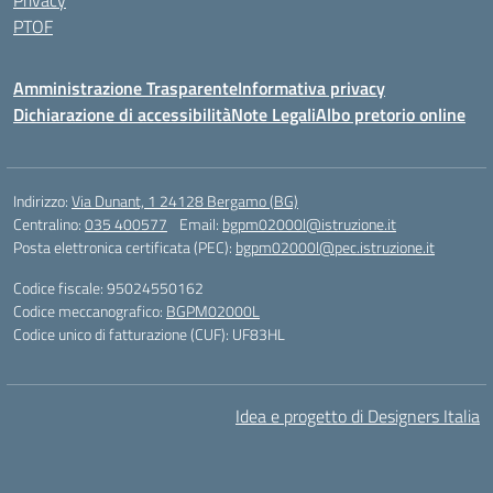
Privacy
PTOF
Amministrazione Trasparente
Informativa privacy
Dichiarazione di accessibilità
Note Legali
Albo pretorio online
Indirizzo:
Via Dunant, 1 24128 Bergamo (BG)
Centralino:
035 400577
Email:
bgpm02000l@istruzione.it
Posta elettronica certificata (PEC):
bgpm02000l@pec.istruzione.it
Codice fiscale: 95024550162
Codice meccanografico:
BGPM02000L
Codice unico di fatturazione (CUF): UF83HL
Idea e progetto di Designers Italia