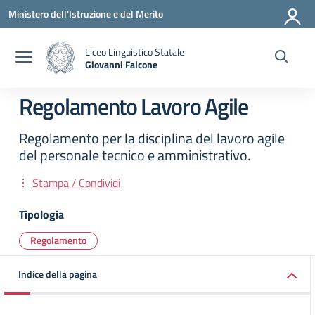
Vai ai contenuti
Vai al menu di navigazione
Vai al footer
Ministero dell'Istruzione e del Merito
Liceo Linguistico Statale
Giovanni Falcone
— Visita la pagina iniziale della scuola
Regolamento Lavoro Agile
Regolamento per la disciplina del lavoro agile
del personale tecnico e amministrativo.
Stampa / Condividi
Tipologia
Regolamento
Indice della pagina