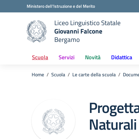
Vai ai contenuti
Vai al menu di navigazione
Vai al footer
Ministero dell'Istruzione e del Merito
Liceo Linguistico Statale
Giovanni Falcone
Bergamo
e della scuola
— Visita la pagina iniziale del
Scuola
Servizi
Novità
Didattica
Home
Scuola
Le carte della scuola
Docume
Progetta
Naturali