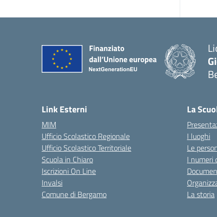
Li
G
B
— 
Link Esterni
La Scuo
MIM
Presenta
Ufficio Scolastico Regionale
I luoghi
Ufficio Scolastico Territoriale
Le perso
Scuola in Chiaro
I numeri 
Iscrizioni On Line
Documenti
Invalsi
Organizz
Comune di Bergamo
La storia