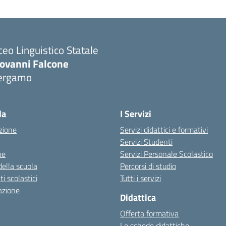
ceo Linguistico Statale
iovanni Falcone
ergamo
Visita la pagina iniziale della scuola
la
I Servizi
zione
Servizi didattici e formativi
Servizi Studenti
ne
Servizi Personale Scolastico
della scuola
Percorsi di studio
 scolastici
Tutti i servizi
azione
Didattica
Offerta formativa
Le schede didattiche