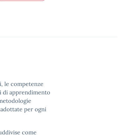
ti, le competenze
ici di apprendimento
e metodologie
a adottate per ogni
suddivise come