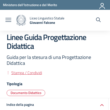
Vai ai contenuti
Vai al menu di navigazione
Vai al footer
Ministero dell'Istruzione e del Merito
Liceo Linguistico Statale
Giovanni Falcone
— Visita la pagina iniziale della scuola
Linee Guida Progettazione
Didattica
Guida per la stesura di una Progettazione
Didattica
Stampa / Condividi
Tipologia
Documento Didattico
Indice della pagina