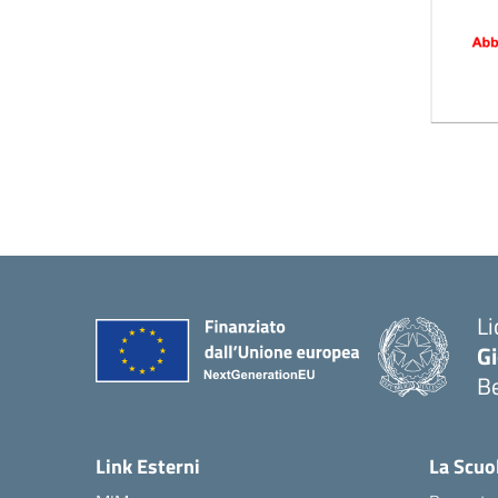
Li
G
B
— 
Link Esterni
La Scuo