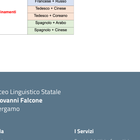
ceo Linguistico Statale
iovanni Falcone
ergamo
Visita la pagina iniziale della scuola
la
I Servizi