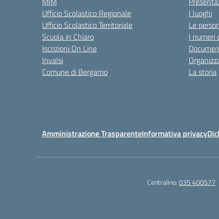
MIM
Presenta
Ufficio Scolastico Regionale
I luoghi
Ufficio Scolastico Territoriale
Le perso
Scuola in Chiaro
I numeri 
Iscrizioni On Line
Documenti
Invalsi
Organizz
Comune di Bergamo
La storia
Amministrazione Trasparente
Informativa privacy
Dic
Centralino:
035 400577