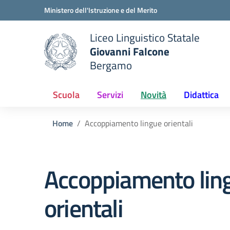
Vai ai contenuti
Vai al menu di navigazione
Vai al footer
Ministero dell'Istruzione e del Merito
Liceo Linguistico Statale
Giovanni Falcone
Bergamo
e della scuola
— Visita la pagina iniziale del
Scuola
Servizi
Novità
Didattica
Home
Accoppiamento lingue orientali
Accoppiamento lin
orientali