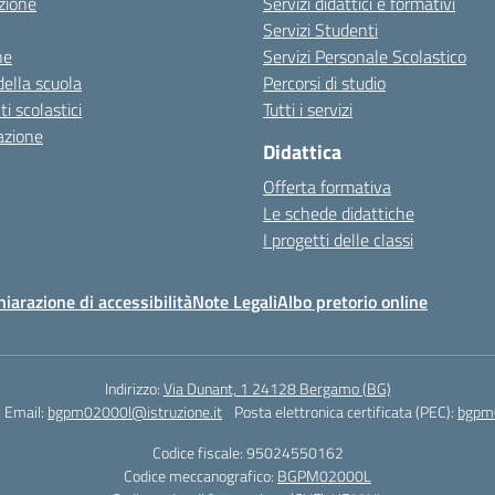
zione
Servizi didattici e formativi
Servizi Studenti
ne
Servizi Personale Scolastico
della scuola
Percorsi di studio
 scolastici
Tutti i servizi
azione
Didattica
Offerta formativa
Le schede didattiche
I progetti delle classi
hiarazione di accessibilità
Note Legali
Albo pretorio online
Indirizzo:
Via Dunant, 1 24128 Bergamo (BG)
Email:
bgpm02000l@istruzione.it
Posta elettronica certificata (PEC):
bgpm0
Codice fiscale: 95024550162
Codice meccanografico:
BGPM02000L