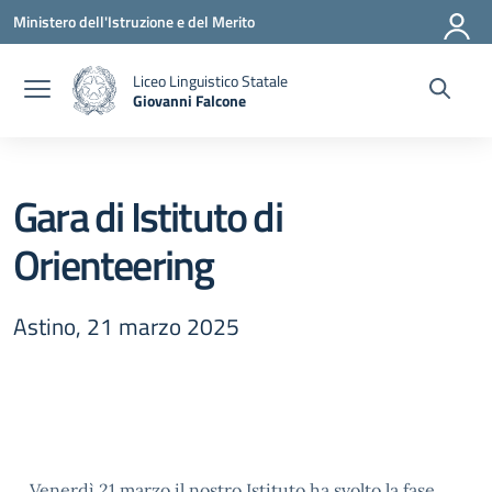
Vai ai contenuti
Vai al menu di navigazione
Vai al footer
Ministero dell'Istruzione e del Merito
Liceo Linguistico Statale
Giovanni Falcone
— Visita la pagina iniziale della scuola
Gara di Istituto di
Orienteering
Astino, 21 marzo 2025
Venerdì 21 marzo il nostro Istituto ha svolto la fase