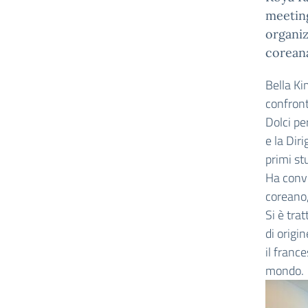
meeting
organiz
coreana
Bella Ki
confronti
Dolci per
e la Diri
primi st
Ha conve
coreano,
Si è tra
di origi
il franc
mondo.