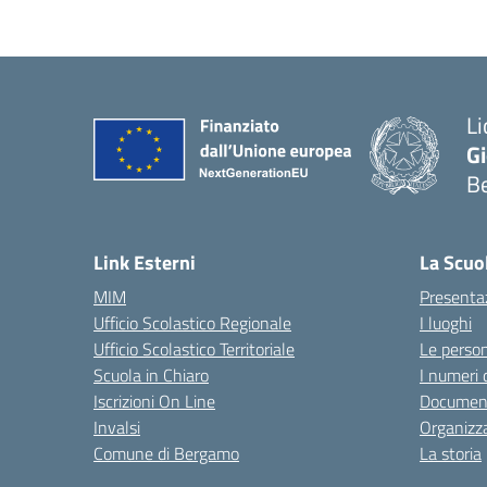
Li
G
B
— 
Link Esterni
La Scuo
MIM
Presenta
Ufficio Scolastico Regionale
I luoghi
Ufficio Scolastico Territoriale
Le perso
Scuola in Chiaro
I numeri 
Iscrizioni On Line
Documenti
Invalsi
Organizz
Comune di Bergamo
La storia