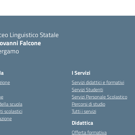
ceo Linguistico Statale
iovanni Falcone
ergamo
Visita la pagina iniziale della scuola
la
I Servizi
zione
Servizi didattici e formativi
Servizi Studenti
ne
Servizi Personale Scolastico
della scuola
Percorsi di studio
 scolastici
Tutti i servizi
azione
Didattica
Offerta formativa