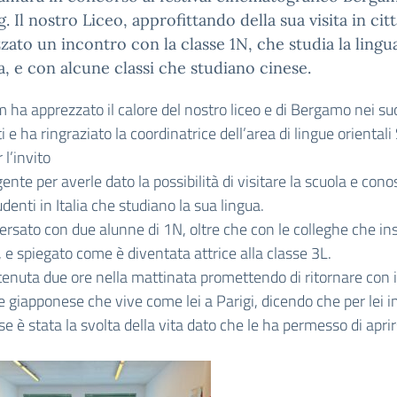
. Il nostro Liceo, approfittando della sua visita in citt
zato un incontro con la classe 1N, che studia la lingu
, e con alcune classi che studiano cinese.
m ha apprezzato il calore del nostro liceo e di Bergamo nei su
 e ha ringraziato la coordinatrice dell’area di lingue orientali 
 l’invito
gente per averle dato la possibilità di visitare la scuola e cono
udenti in Italia che studiano la sua lingua.
rsato con due alunne di 1N, oltre che con le colleghe che i
 e spiegato come è diventata attrice alla classe 3L.
ttenuta due ore nella mattinata promettendo di ritornare con i
ne giapponese che vive come lei a Parigi, dicendo che per lei 
ese è stata la svolta della vita dato che le ha permesso di aprir