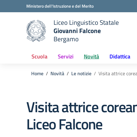
Vai ai contenuti
Vai al menu di navigazione
Vai al footer
Ministero dell'Istruzione e del Merito
Liceo Linguistico Statale
Giovanni Falcone
Bergamo
e della scuola
— Visita la pagina iniziale del
Scuola
Servizi
Novità
Didattica
Home
Novità
Le notizie
Visita attrice core
Visita attrice corea
Liceo Falcone