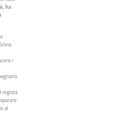
à, ha
a
oi
Silvia
scere i
nsegnano
l regista
imparare
si al