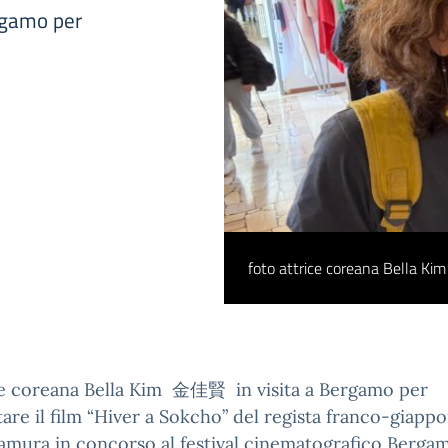
ergamo per
foto attrice coreana Bella Kim 
ice coreana Bella Kim 金佳賢 in visita a Bergamo per
are il film “Hiver a Sokcho” del regista franco-giapp
mura in concorso al festival cinematografico Bergam