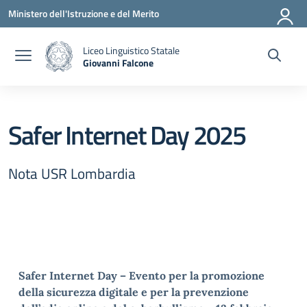
Vai ai contenuti
Vai al menu di navigazione
Vai al footer
Ministero dell'Istruzione e del Merito
Liceo Linguistico Statale
Giovanni Falcone
— Visita la pagina iniziale della scuola
Safer Internet Day 2025
Nota USR Lombardia
Safer Internet Day – Evento per la promozione
della sicurezza digitale e per la prevenzione